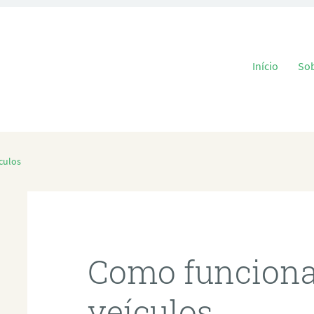
Pular para o
Início
So
culos
Como funciona 
veículos