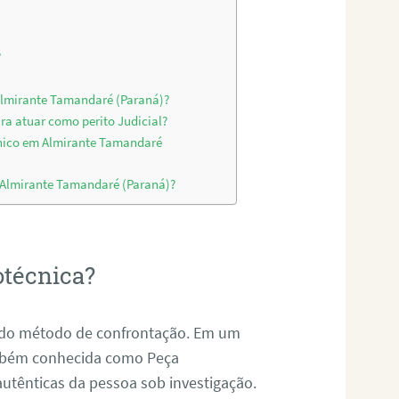
?
 Almirante Tamandaré (Paraná)?
ra atuar como perito Judicial?
cnico em Almirante Tamandaré
m Almirante Tamandaré (Paraná)?
otécnica?
és do método de confrontação. Em um
ambém conhecida como Peça
 autênticas da pessoa sob investigação.