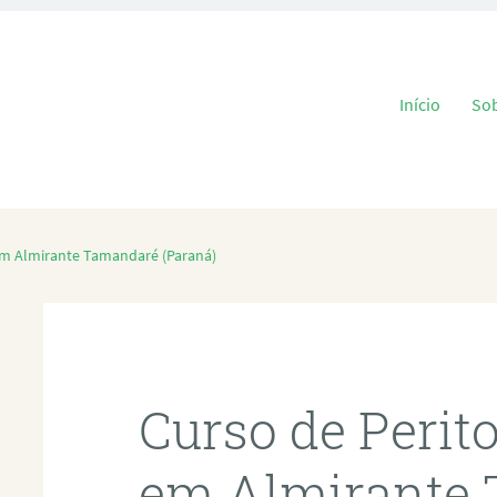
Pular para o
Início
So
em Almirante Tamandaré (Paraná)
Curso de Perit
em Almirante