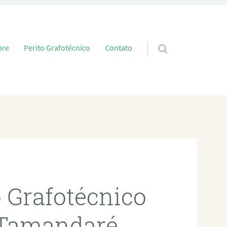
 conteúdo
bre
Perito Grafotécnico
Contato
o Grafotécnico
 Tamandaré