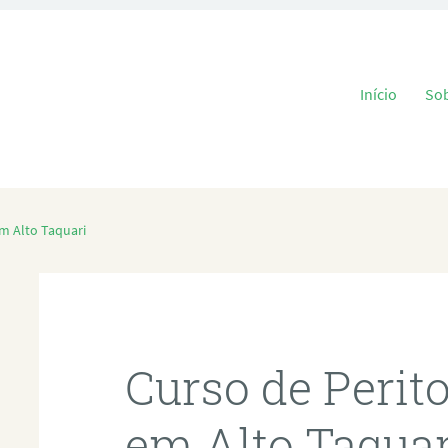
Pular para o
Início
So
em Alto Taquari
Curso de Perit
em Alto Taquar