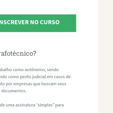
 INSCREVER NO CURSO
rafotécnico?
abalho como autônomo, sendo
uando como perito judicial em casos de
anto por empresas que buscam seus
s e documentos.
 de uma assinatura “simples” para