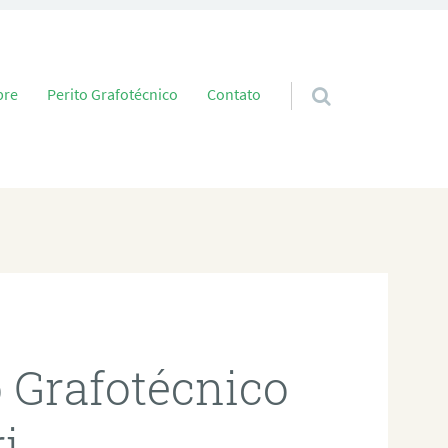
 conteúdo
bre
Perito Grafotécnico
Contato
o Grafotécnico
i