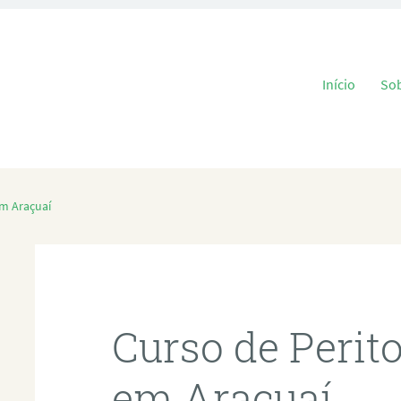
Pular para o
Início
So
em Araçuaí
Curso de Perit
em Araçuaí