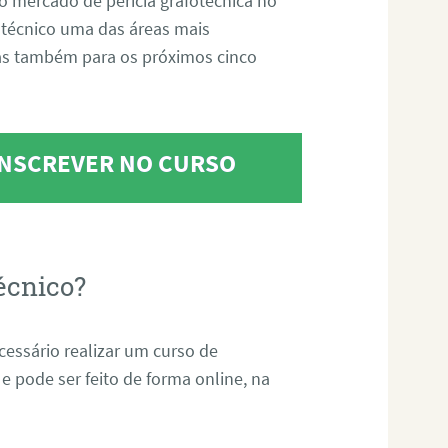
o mercado de perícia grafotécnica no
fotécnico uma das áreas mais
as também para os próximos cinco
 INSCREVER NO CURSO
écnico?
ecessário realizar um curso de
 e pode ser feito de forma online, na