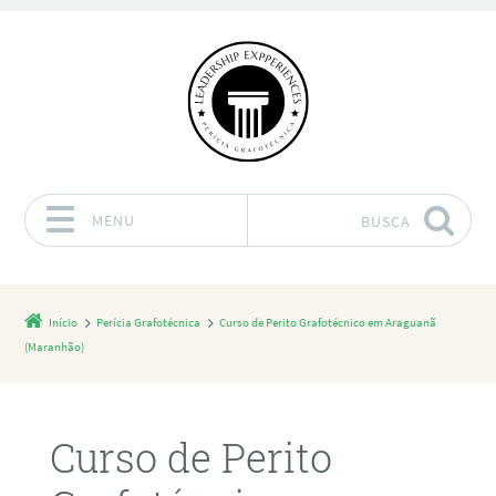
MENU
BUSCA
Pular para o conteúdo
Início
Perícia Grafotécnica
Curso de Perito Grafotécnico em Araguanã
(Maranhão)
Curso de Perito