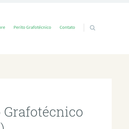
 conteúdo
bre
Perito Grafotécnico
Contato
o Grafotécnico
)