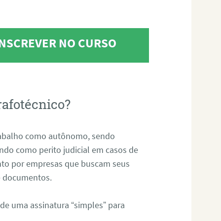
 INSCREVER NO CURSO
rafotécnico?
abalho como autônomo, sendo
uando como perito judicial em casos de
anto por empresas que buscam seus
s e documentos.
 de uma assinatura “simples” para