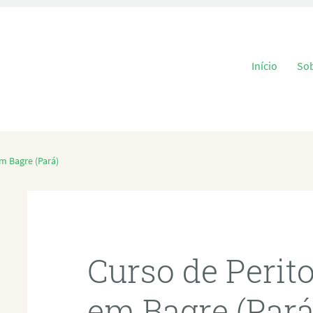
Pular para o
Início
So
m Bagre (Pará)
Curso de Perit
em Bagre (Pará