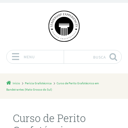
MENU
BUSCA
Pular para o conteúdo
Início
Perícia Grafotécnica
Curso de Perito Grafotécnico em
Bandeirantes (Mato Grosso do Sul)
Curso de Perito