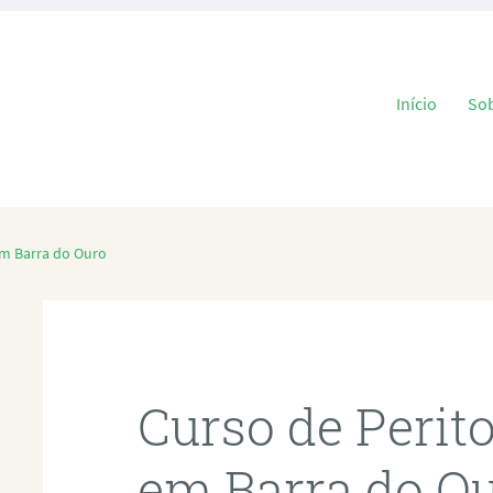
Pular para o
Início
So
em Barra do Ouro
Curso de Perit
em Barra do O