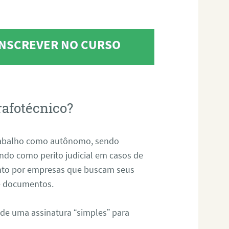
 INSCREVER NO CURSO
rafotécnico?
abalho como autônomo, sendo
uando como perito judicial em casos de
anto por empresas que buscam seus
s e documentos.
 de uma assinatura “simples” para