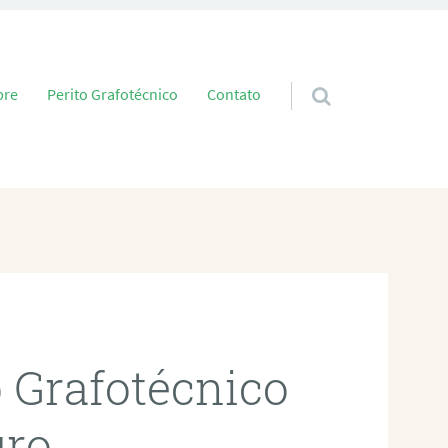
 conteúdo
bre
Perito Grafotécnico
Contato
o Grafotécnico
uro