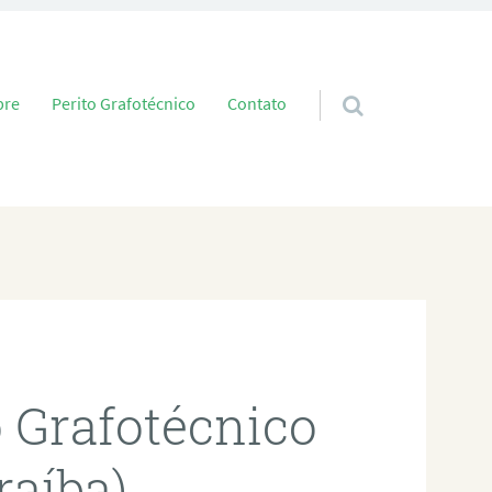
 conteúdo
bre
Perito Grafotécnico
Contato
o Grafotécnico
raíba)