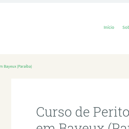
Pular para o
Início
So
em Bayeux (Paraíba)
Curso de Perit
em Bayeux (Pa