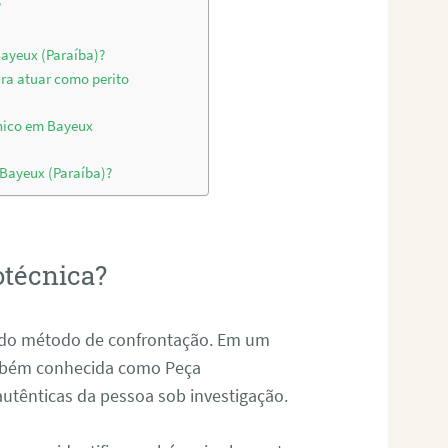
?
Bayeux (Paraíba)?
ara atuar como perito
nico em Bayeux
 Bayeux (Paraíba)?
otécnica?
és do método de confrontação. Em um
ambém conhecida como Peça
 autênticas da pessoa sob investigação.