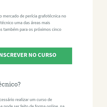
o mercado de perícia grafotécnica no
fotécnico uma das áreas mais
as também para os próximos cinco
 INSCREVER NO CURSO
écnico?
ecessário realizar um curso de
 e pode ser feito de forma online, na