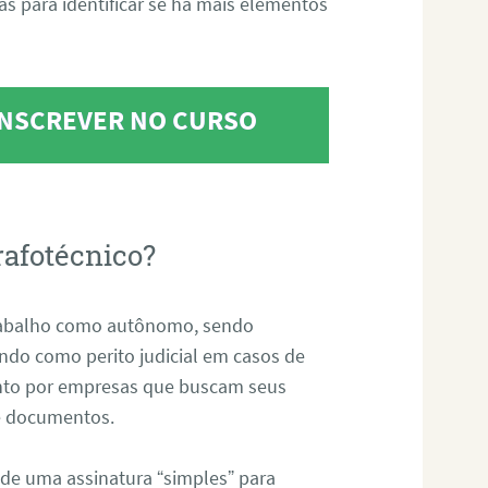
tas para identificar se há mais elementos
 INSCREVER NO CURSO
rafotécnico?
abalho como autônomo, sendo
uando como perito judicial em casos de
anto por empresas que buscam seus
s e documentos.
 de uma assinatura “simples” para