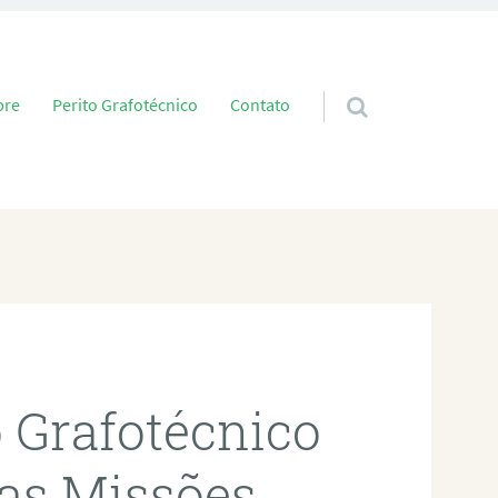
 conteúdo
bre
Perito Grafotécnico
Contato
o Grafotécnico
das Missões