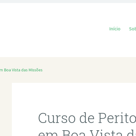
Pular para o
Início
So
m Boa Vista das Missões
Curso de Perit
em Boa Vista 