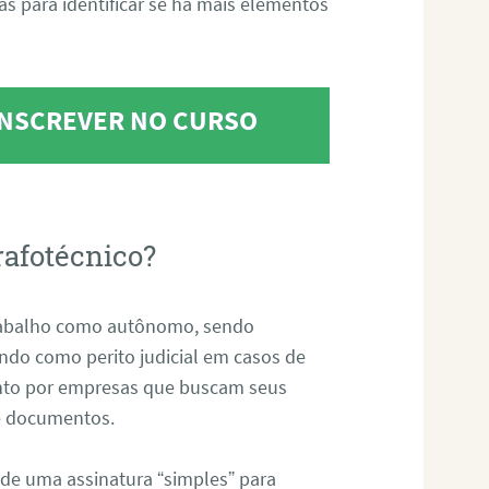
tas para identificar se há mais elementos
 INSCREVER NO CURSO
rafotécnico?
abalho como autônomo, sendo
uando como perito judicial em casos de
anto por empresas que buscam seus
s e documentos.
 de uma assinatura “simples” para