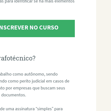
tas para identificar se há mais elementos
 INSCREVER NO CURSO
rafotécnico?
abalho como autônomo, sendo
uando como perito judicial em casos de
anto por empresas que buscam seus
s e documentos.
 de uma assinatura “simples” para