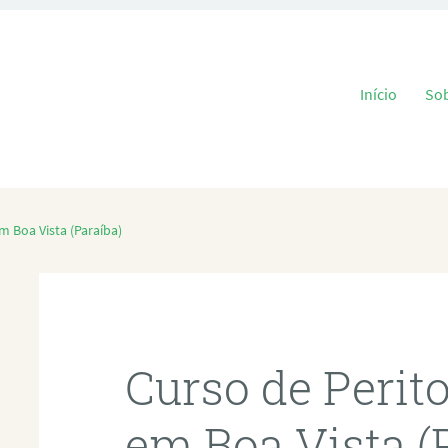
Pular para o
Início
So
m Boa Vista (Paraíba)
Curso de Perit
em Boa Vista (