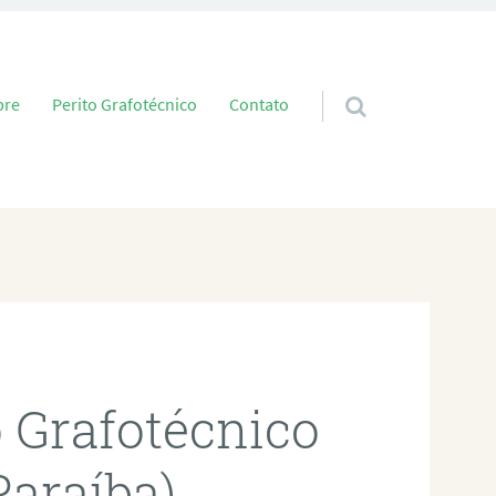
 conteúdo
bre
Perito Grafotécnico
Contato
o Grafotécnico
Paraíba)