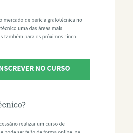
o mercado de perícia grafotécnica no
fotécnico uma das áreas mais
as também para os próximos cinco
 INSCREVER NO CURSO
écnico?
ecessário realizar um curso de
 e pode ser feito de forma online, na