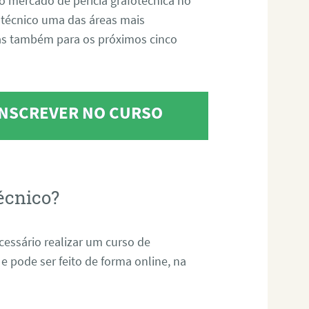
o mercado de perícia grafotécnica no
fotécnico uma das áreas mais
as também para os próximos cinco
 INSCREVER NO CURSO
écnico?
ecessário realizar um curso de
 e pode ser feito de forma online, na