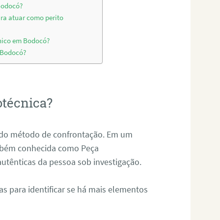
 Bodocó?
ara atuar como perito
cnico em Bodocó?
m Bodocó?
otécnica?
és do método de confrontação. Em um
ambém conhecida como Peça
 autênticas da pessoa sob investigação.
tas para identificar se há mais elementos