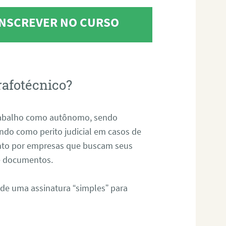
 INSCREVER NO CURSO
rafotécnico?
abalho como autônomo, sendo
uando como perito judicial em casos de
anto por empresas que buscam seus
s e documentos.
 de uma assinatura “simples” para