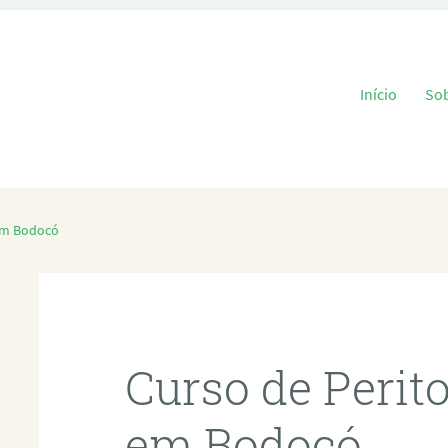
Pular para o
Início
So
 em Bodocó
Curso de Perit
em Bodocó