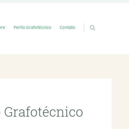
 conteúdo
bre
Perito Grafotécnico
Contato
o Grafotécnico