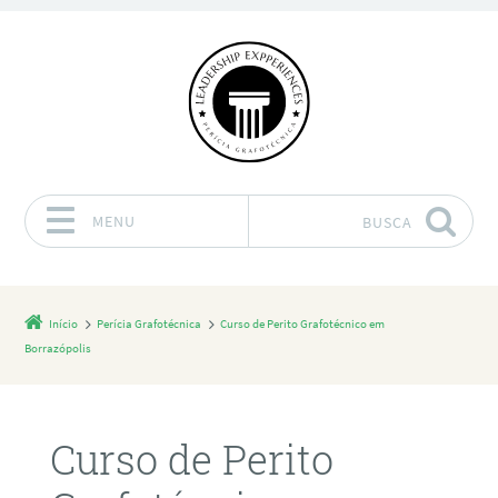
MENU
BUSCA
Pular para o conteúdo
Início
Perícia Grafotécnica
Curso de Perito Grafotécnico em
Borrazópolis
Curso de Perito