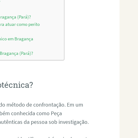
?
Bragança (Pará)?
ara atuar como perito
cnico em Bragança
 Bragança (Pará)?
otécnica?
és do método de confrontação. Em um
ambém conhecida como Peça
 autênticas da pessoa sob investigação.