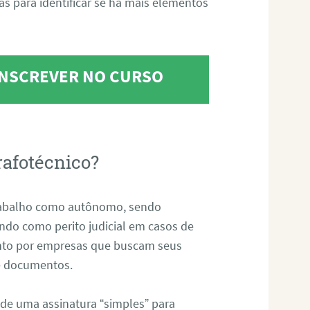
tas para identificar se há mais elementos
 INSCREVER NO CURSO
rafotécnico?
abalho como autônomo, sendo
uando como perito judicial em casos de
anto por empresas que buscam seus
s e documentos.
 de uma assinatura “simples” para