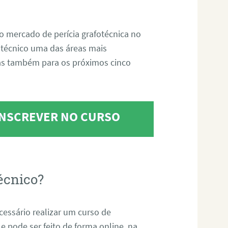
o mercado de perícia grafotécnica no
fotécnico uma das áreas mais
as também para os próximos cinco
 INSCREVER NO CURSO
écnico?
ecessário realizar um curso de
 e pode ser feito de forma online, na