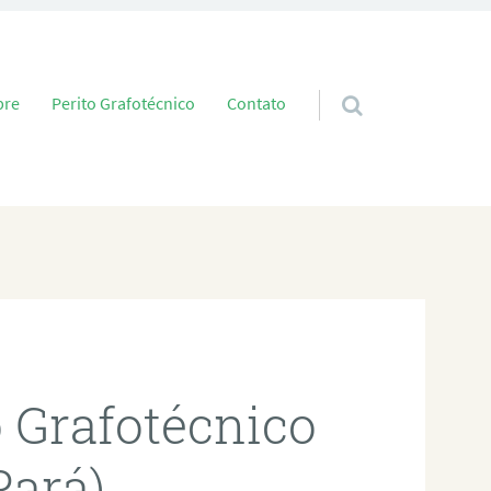
 conteúdo
bre
Perito Grafotécnico
Contato
o Grafotécnico
Pará)