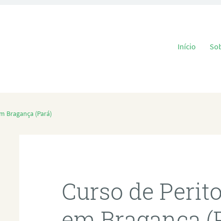
Pular para o
Início
So
em Bragança (Pará)
Curso de Perit
em Bragança (