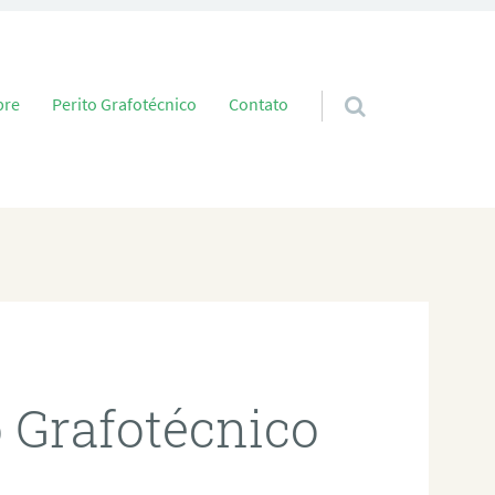
 conteúdo
bre
Perito Grafotécnico
Contato
o Grafotécnico