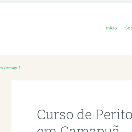
Pular para o
Início
So
 em Camapuã
Curso de Perit
em Camapuã