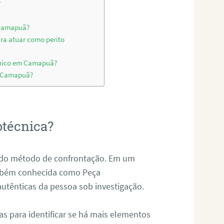
?
 Camapuã?
ara atuar como perito
cnico em Camapuã?
em Camapuã?
otécnica?
és do método de confrontação. Em um
ambém conhecida como Peça
 autênticas da pessoa sob investigação.
tas para identificar se há mais elementos