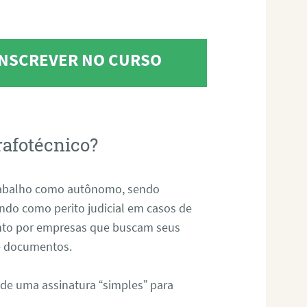
 INSCREVER NO CURSO
rafotécnico?
abalho como autônomo, sendo
uando como perito judicial em casos de
anto por empresas que buscam seus
s e documentos.
 de uma assinatura “simples” para