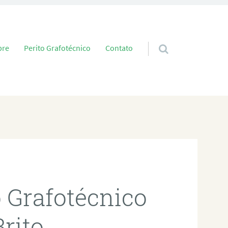
 conteúdo
bre
Perito Grafotécnico
Contato
o Grafotécnico
rito