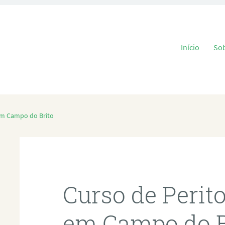
Pular para o
Início
So
em Campo do Brito
Curso de Perit
em Campo do B