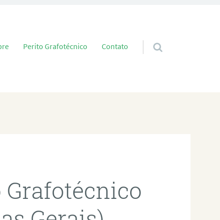
 conteúdo
bre
Perito Grafotécnico
Contato
o Grafotécnico
as Gerais)