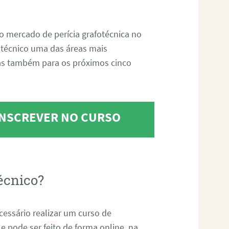
o mercado de perícia grafotécnica no
fotécnico uma das áreas mais
as também para os próximos cinco
 INSCREVER NO CURSO
écnico?
ecessário realizar um curso de
 e pode ser feito de forma online, na