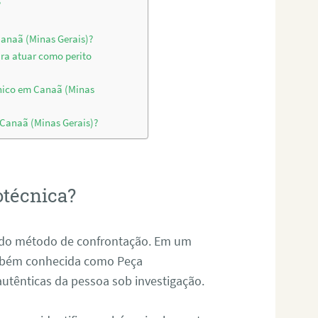
?
Canaã (Minas Gerais)?
ara atuar como perito
cnico em Canaã (Minas
 Canaã (Minas Gerais)?
otécnica?
és do método de confrontação. Em um
ambém conhecida como Peça
 autênticas da pessoa sob investigação.