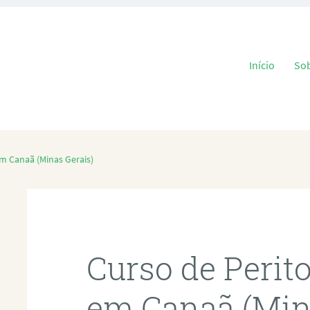
Pular para o
Início
So
em Canaã (Minas Gerais)
Curso de Perit
em Canaã (Min