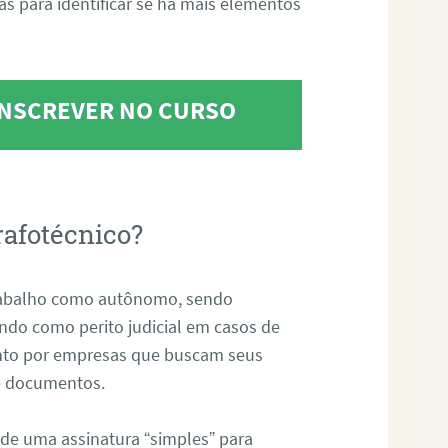
tas para identificar se há mais elementos
 INSCREVER NO CURSO
rafotécnico?
abalho como autônomo, sendo
uando como perito judicial em casos de
anto por empresas que buscam seus
s e documentos.
 de uma assinatura “simples” para