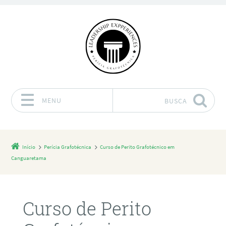
MENU
BUSCA
Pular para o conteúdo
Início
Perícia Grafotécnica
Curso de Perito Grafotécnico em
Canguaretama
Curso de Perito