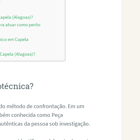
?
Capela (Alagoas)?
ara atuar como perito
nico em Capela
 Capela (Alagoas)?
otécnica?
és do método de confrontação. Em um
ambém conhecida como Peça
 autênticas da pessoa sob investigação.