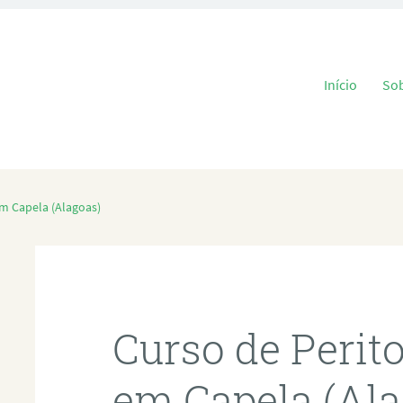
Pular para o
Início
So
em Capela (Alagoas)
Curso de Perit
em Capela (Ala