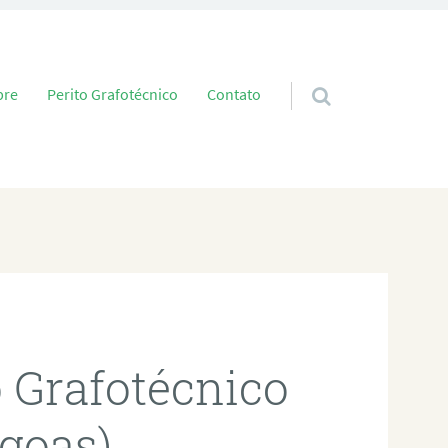
 conteúdo
bre
Perito Grafotécnico
Contato
o Grafotécnico
goas)