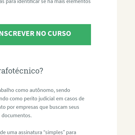
tas para identificar se há mais elementos
 INSCREVER NO CURSO
rafotécnico?
abalho como autônomo, sendo
uando como perito judicial em casos de
anto por empresas que buscam seus
s e documentos.
 de uma assinatura “simples” para