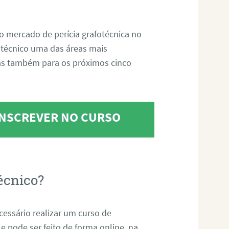
o mercado de perícia grafotécnica no
fotécnico uma das áreas mais
as também para os próximos cinco
 INSCREVER NO CURSO
écnico?
ecessário realizar um curso de
 e pode ser feito de forma online, na