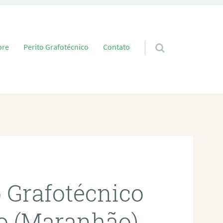
 conteúdo
bre
Perito Grafotécnico
Contato
o Grafotécnico
o (Maranhão)