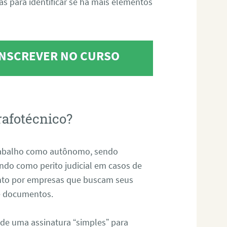
tas para identificar se há mais elementos
 INSCREVER NO CURSO
rafotécnico?
abalho como autônomo, sendo
uando como perito judicial em casos de
anto por empresas que buscam seus
s e documentos.
 de uma assinatura “simples” para