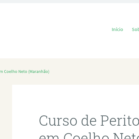
Pular para o
Início
So
 em Coelho Neto (Maranhão)
Curso de Perit
em Coelho Net