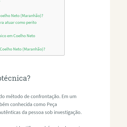
?
 Coelho Neto (Maranhão)?
ara atuar como perito
nico em Coelho Neto
m Coelho Neto (Maranhão)?
otécnica?
és do método de confrontação. Em um
ambém conhecida como Peça
 autênticas da pessoa sob investigação.