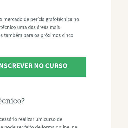
o mercado de perícia grafotécnica no
fotécnico uma das áreas mais
as também para os próximos cinco
 INSCREVER NO CURSO
écnico?
ecessário realizar um curso de
 e pode ser feito de forma online, na