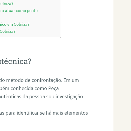
Colniza?
ara atuar como perito
nico em Colniza?
 Colniza?
otécnica?
és do método de confrontação. Em um
ambém conhecida como Peça
 autênticas da pessoa sob investigação.
tas para identificar se há mais elementos