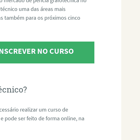
o mercado de perícia grafotécnica no
fotécnico uma das áreas mais
as também para os próximos cinco
 INSCREVER NO CURSO
écnico?
ecessário realizar um curso de
 e pode ser feito de forma online, na