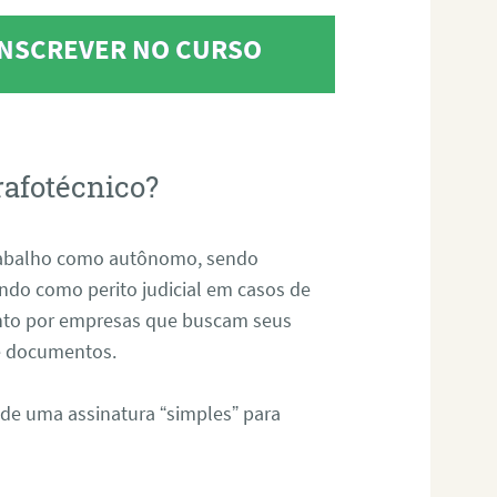
 INSCREVER NO CURSO
rafotécnico?
abalho como autônomo, sendo
uando como perito judicial em casos de
anto por empresas que buscam seus
s e documentos.
 de uma assinatura “simples” para