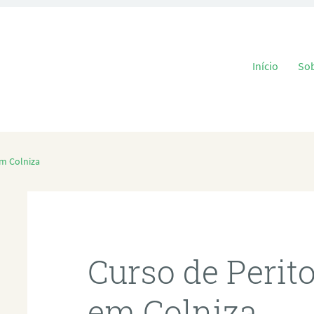
Pular para o
Início
So
em Colniza
Curso de Perit
em Colniza