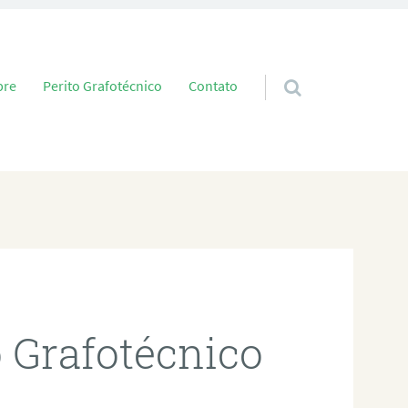
 conteúdo
bre
Perito Grafotécnico
Contato
o Grafotécnico