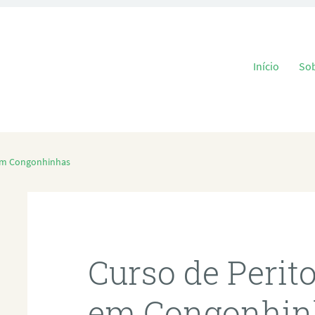
Pular para o
Início
So
 em Congonhinhas
Curso de Perit
em Congonhin