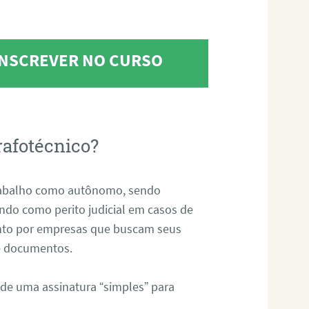
 INSCREVER NO CURSO
rafotécnico?
abalho como autônomo, sendo
uando como perito judicial em casos de
anto por empresas que buscam seus
s e documentos.
 de uma assinatura “simples” para