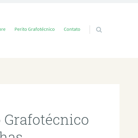
 conteúdo
bre
Perito Grafotécnico
Contato
o Grafotécnico
has