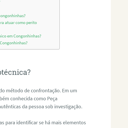
?
 Congonhinhas?
ara atuar como perito
cnico em Congonhinhas?
m Congonhinhas?
otécnica?
és do método de confrontação. Em um
ambém conhecida como Peça
 autênticas da pessoa sob investigação.
tas para identificar se há mais elementos