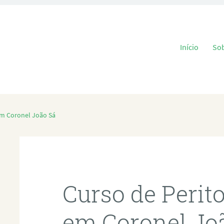
Pular para o
Início
So
em Coronel João Sá
Curso de Perit
em Coronel Jo