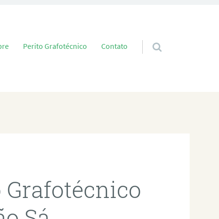
 conteúdo
bre
Perito Grafotécnico
Contato
o Grafotécnico
ão Sá