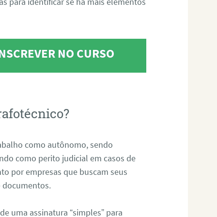
tas para identificar se há mais elementos
 INSCREVER NO CURSO
rafotécnico?
abalho como autônomo, sendo
uando como perito judicial em casos de
anto por empresas que buscam seus
s e documentos.
 de uma assinatura “simples” para