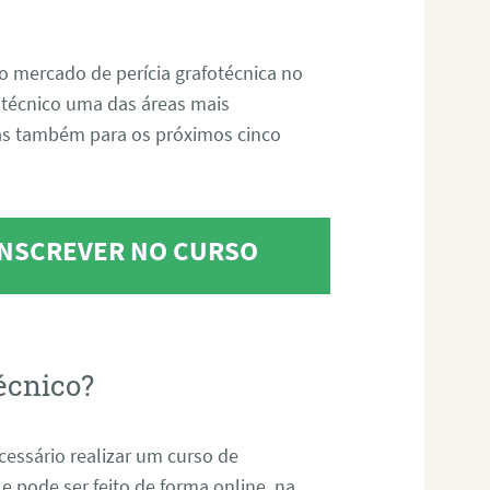
o mercado de perícia grafotécnica no
fotécnico uma das áreas mais
as também para os próximos cinco
 INSCREVER NO CURSO
écnico?
ecessário realizar um curso de
 e pode ser feito de forma online, na