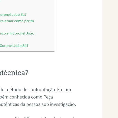
?
Coronel João Sá?
ara atuar como perito
nico em Coronel João
 Coronel João Sá?
otécnica?
és do método de confrontação. Em um
ambém conhecida como Peça
 autênticas da pessoa sob investigação.