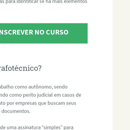
tas para identificar se há mais elementos
 INSCREVER NO CURSO
rafotécnico?
abalho como autônomo, sendo
uando como perito judicial em casos de
anto por empresas que buscam seus
s e documentos.
 de uma assinatura “simples” para