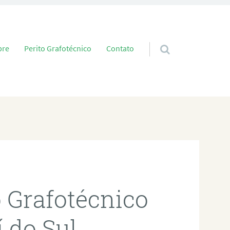
 conteúdo
bre
Perito Grafotécnico
Contato
o Grafotécnico
 do Sul