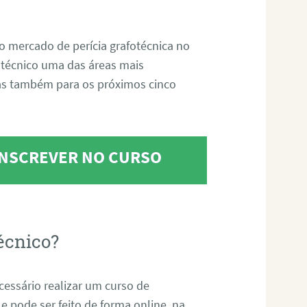
o mercado de perícia grafotécnica no
fotécnico uma das áreas mais
as também para os próximos cinco
 INSCREVER NO CURSO
écnico?
ecessário realizar um curso de
 e pode ser feito de forma online, na