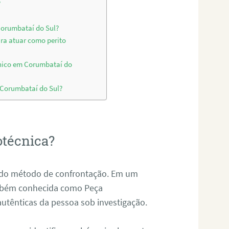
?
Corumbataí do Sul?
ara atuar como perito
cnico em Corumbataí do
m Corumbataí do Sul?
otécnica?
és do método de confrontação. Em um
ambém conhecida como Peça
 autênticas da pessoa sob investigação.