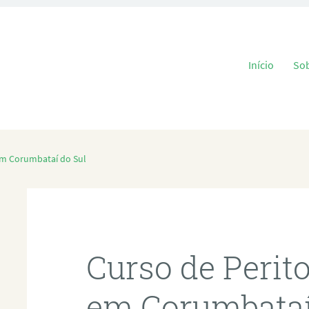
Pular para o
Início
So
em Corumbataí do Sul
Curso de Perit
em Corumbataí