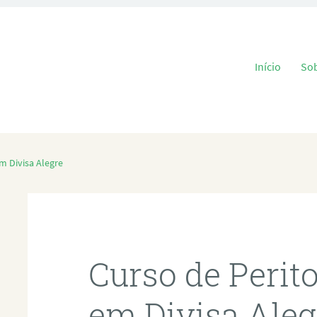
Pular para o
Início
So
m Divisa Alegre
Curso de Perit
em Divisa Aleg