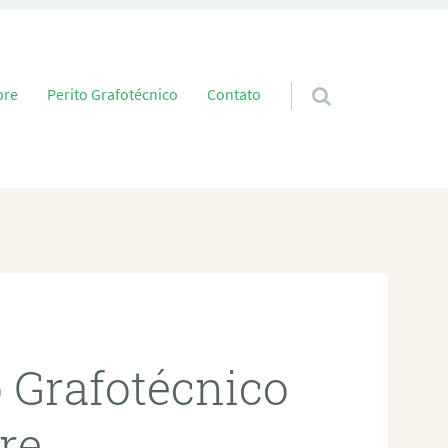
 conteúdo
bre
Perito Grafotécnico
Contato
o Grafotécnico
re