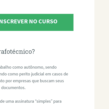
 INSCREVER NO CURSO
rafotécnico?
abalho como autônomo, sendo
uando como perito judicial em casos de
anto por empresas que buscam seus
s e documentos.
 de uma assinatura “simples” para