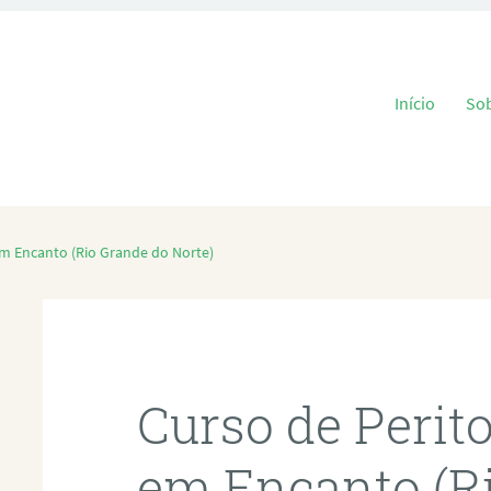
Pular para o
Início
So
em Encanto (Rio Grande do Norte)
Curso de Perit
em Encanto (R