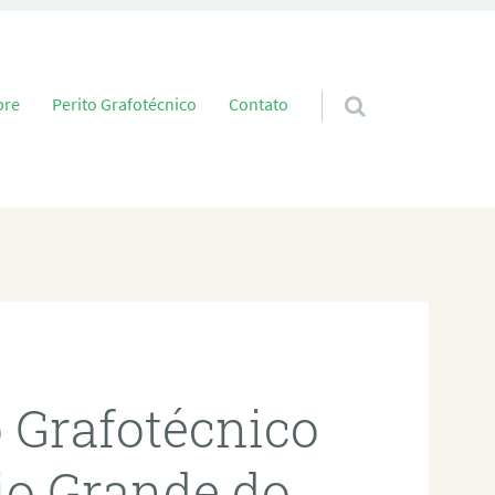
 conteúdo
bre
Perito Grafotécnico
Contato
o Grafotécnico
io Grande do