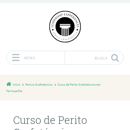
MENU
BUSCA
Pular para o conteúdo
Início
Perícia Grafotécnica
Curso de Perito Grafotécnico em
Farroupilha
Curso de Perito