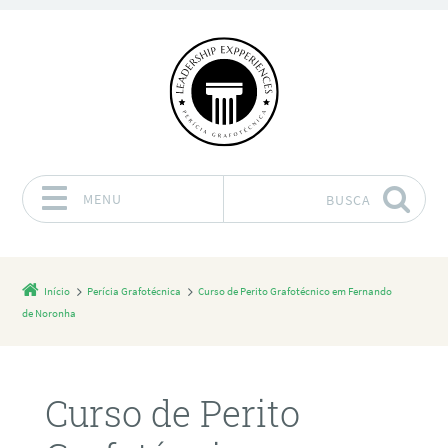
MENU
BUSCA
Pular para o conteúdo
Início
Perícia Grafotécnica
Curso de Perito Grafotécnico em Fernando
de Noronha
Curso de Perito