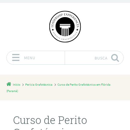
MENU
BUSCA
Pular para o conteúdo
Início
Perícia Grafotécnica
Curso de Perito Grafotécnico em Flórida
(Paraná)
Curso de Perito