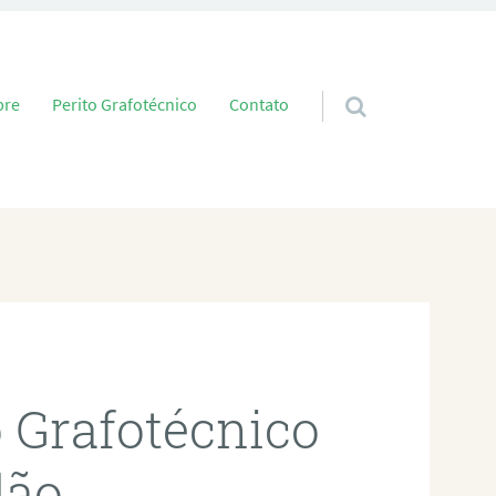
 conteúdo
bre
Perito Grafotécnico
Contato
o Grafotécnico
dão