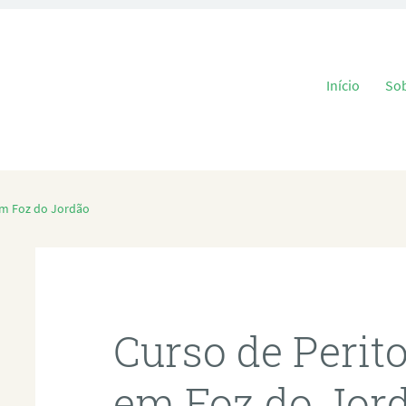
Pular para o
Início
So
em Foz do Jordão
Curso de Perit
em Foz do Jor