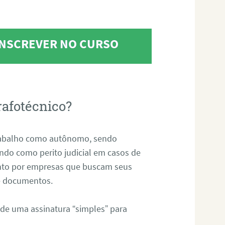
 INSCREVER NO CURSO
rafotécnico?
abalho como autônomo, sendo
uando como perito judicial em casos de
anto por empresas que buscam seus
s e documentos.
 de uma assinatura “simples” para