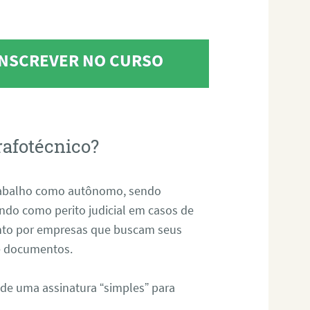
 INSCREVER NO CURSO
rafotécnico?
abalho como autônomo, sendo
uando como perito judicial em casos de
anto por empresas que buscam seus
s e documentos.
 de uma assinatura “simples” para