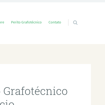
 conteúdo
bre
Perito Grafotécnico
Contato
o Grafotécnico
cio