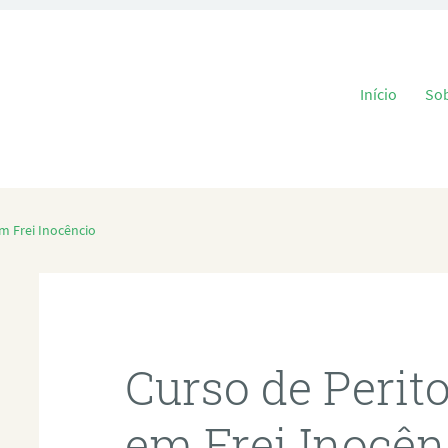
Pular para o
Início
So
m Frei Inocêncio
Curso de Perit
em Frei Inocên