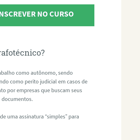
 INSCREVER NO CURSO
rafotécnico?
abalho como autônomo, sendo
uando como perito judicial em casos de
anto por empresas que buscam seus
s e documentos.
 de uma assinatura “simples” para