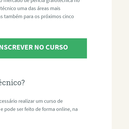
o mercado de perícia grafotécnica no
fotécnico uma das áreas mais
as também para os próximos cinco
 INSCREVER NO CURSO
écnico?
ecessário realizar um curso de
 e pode ser feito de forma online, na