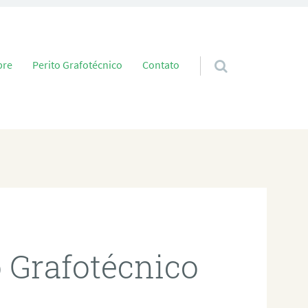
 conteúdo
bre
Perito Grafotécnico
Contato
o Grafotécnico