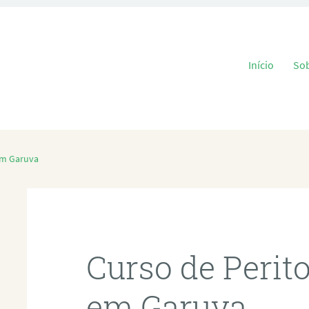
Pular para o
Início
So
em Garuva
Curso de Perit
em Garuva