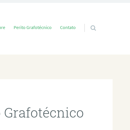
 conteúdo
bre
Perito Grafotécnico
Contato
o Grafotécnico