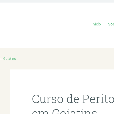
Pular para o
Início
So
em Goiatins
Curso de Perit
em Goiatins