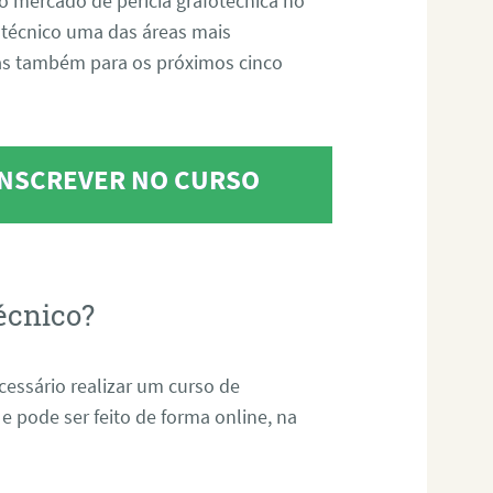
o mercado de perícia grafotécnica no
fotécnico uma das áreas mais
as também para os próximos cinco
 INSCREVER NO CURSO
écnico?
ecessário realizar um curso de
 e pode ser feito de forma online, na