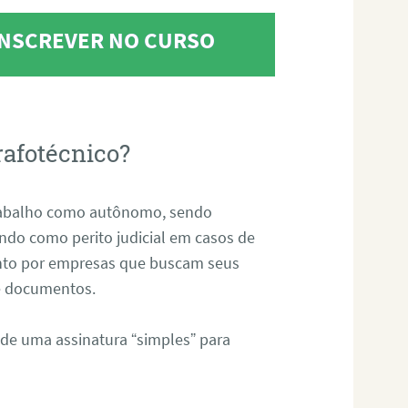
 INSCREVER NO CURSO
rafotécnico?
abalho como autônomo, sendo
uando como perito judicial em casos de
anto por empresas que buscam seus
s e documentos.
 de uma assinatura “simples” para