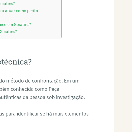
oiatins?
ara atuar como perito
nico em Goiatins?
 Goiatins?
otécnica?
és do método de confrontação. Em um
ambém conhecida como Peça
 autênticas da pessoa sob investigação.
tas para identificar se há mais elementos