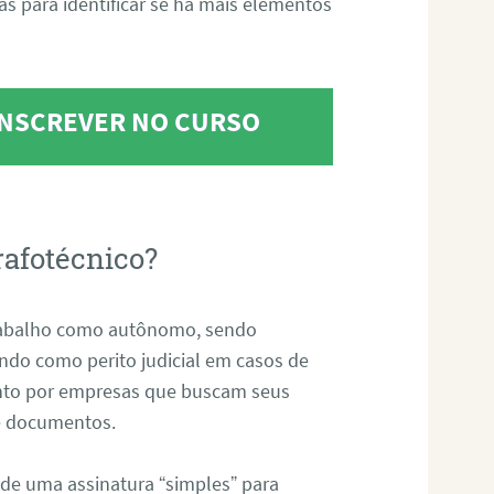
tas para identificar se há mais elementos
 INSCREVER NO CURSO
rafotécnico?
abalho como autônomo, sendo
uando como perito judicial em casos de
anto por empresas que buscam seus
s e documentos.
 de uma assinatura “simples” para