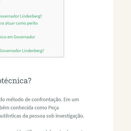
?
 Governador Lindenberg?
ara atuar como perito
cnico em Governador
m Governador Lindenberg?
otécnica?
és do método de confrontação. Em um
ambém conhecida como Peça
 autênticas da pessoa sob investigação.