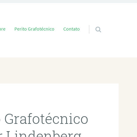
 conteúdo
bre
Perito Grafotécnico
Contato
o Grafotécnico
 Lindenberg