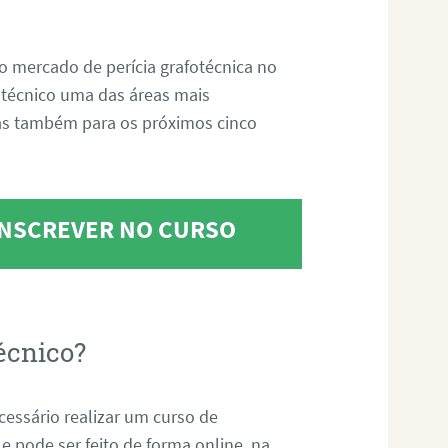
o mercado de perícia grafotécnica no
fotécnico uma das áreas mais
as também para os próximos cinco
 INSCREVER NO CURSO
écnico?
ecessário realizar um curso de
 e pode ser feito de forma online, na