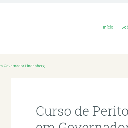
Pular para o
Início
So
 em Governador Lindenberg
Curso de Perit
em Governador