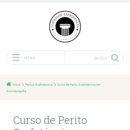
MENU
BUSCA
Pular para o conteúdo
Início
Perícia Grafotécnica
Curso de Perito Grafotécnico em
Guaraqueçaba
Curso de Perito