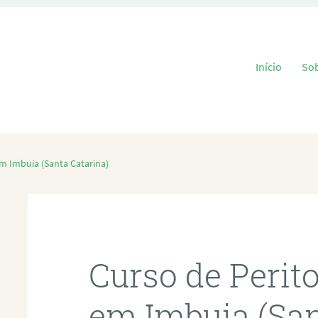
Pular para o
Início
So
em Imbuia (Santa Catarina)
Curso de Perit
em Imbuia (San