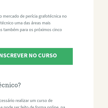
o mercado de perícia grafotécnica no
fotécnico uma das áreas mais
as também para os próximos cinco
 INSCREVER NO CURSO
écnico?
ecessário realizar um curso de
 e pode ser feito de forma online, na