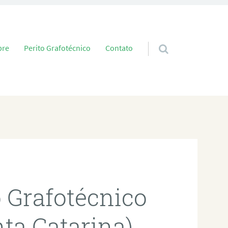
 conteúdo
bre
Perito Grafotécnico
Contato
o Grafotécnico
ta Catarina)