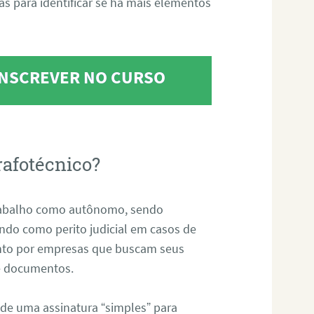
tas para identificar se há mais elementos
 INSCREVER NO CURSO
rafotécnico?
abalho como autônomo, sendo
uando como perito judicial em casos de
anto por empresas que buscam seus
s e documentos.
 de uma assinatura “simples” para