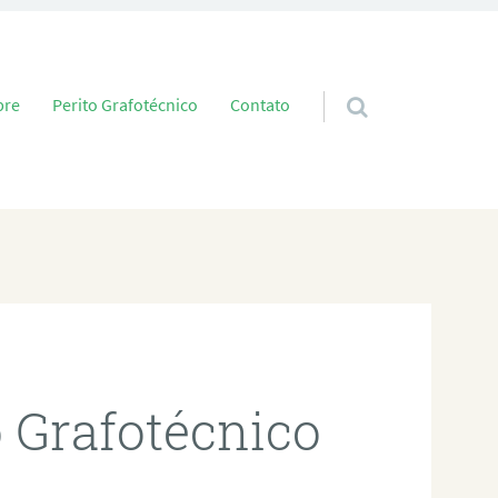
 conteúdo
bre
Perito Grafotécnico
Contato
o Grafotécnico