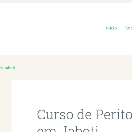
Pular para o
Início
So
em Jaboti
Curso de Perit
em Jaboti