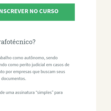
 INSCREVER NO CURSO
rafotécnico?
abalho como autônomo, sendo
uando como perito judicial em casos de
anto por empresas que buscam seus
s e documentos.
 de uma assinatura “simples” para