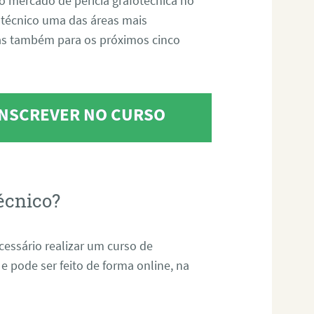
o mercado de perícia grafotécnica no
fotécnico uma das áreas mais
as também para os próximos cinco
 INSCREVER NO CURSO
écnico?
ecessário realizar um curso de
 e pode ser feito de forma online, na