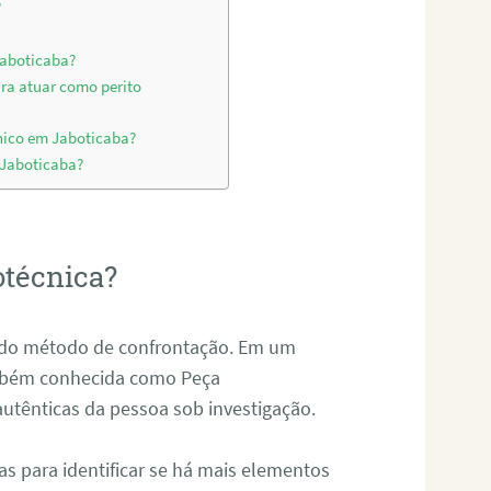
?
Jaboticaba?
ara atuar como perito
nico em Jaboticaba?
 Jaboticaba?
otécnica?
és do método de confrontação. Em um
ambém conhecida como Peça
 autênticas da pessoa sob investigação.
tas para identificar se há mais elementos