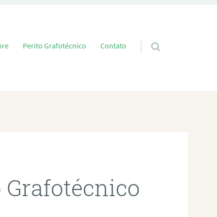
 conteúdo
bre
Perito Grafotécnico
Contato
o Grafotécnico