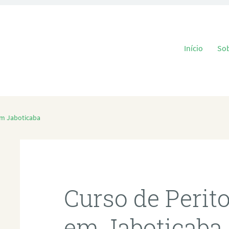
Pular para o
Início
So
em Jaboticaba
Curso de Perit
em Jaboticaba