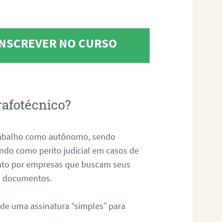
 INSCREVER NO CURSO
rafotécnico?
abalho como autônomo, sendo
uando como perito judicial em casos de
anto por empresas que buscam seus
s e documentos.
 de uma assinatura “simples” para