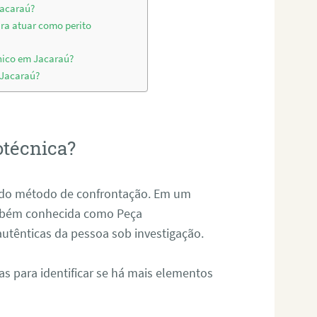
Jacaraú?
ara atuar como perito
nico em Jacaraú?
 Jacaraú?
otécnica?
és do método de confrontação. Em um
ambém conhecida como Peça
 autênticas da pessoa sob investigação.
tas para identificar se há mais elementos