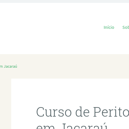
Pular para o
Início
So
em Jacaraú
Curso de Perit
em Jacaraú