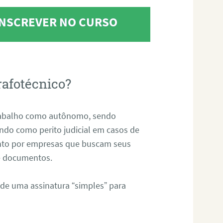
 INSCREVER NO CURSO
rafotécnico?
abalho como autônomo, sendo
uando como perito judicial em casos de
anto por empresas que buscam seus
s e documentos.
 de uma assinatura “simples” para