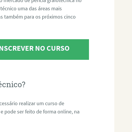
o mercado de perícia grafotécnica no
fotécnico uma das áreas mais
as também para os próximos cinco
 INSCREVER NO CURSO
écnico?
ecessário realizar um curso de
 e pode ser feito de forma online, na