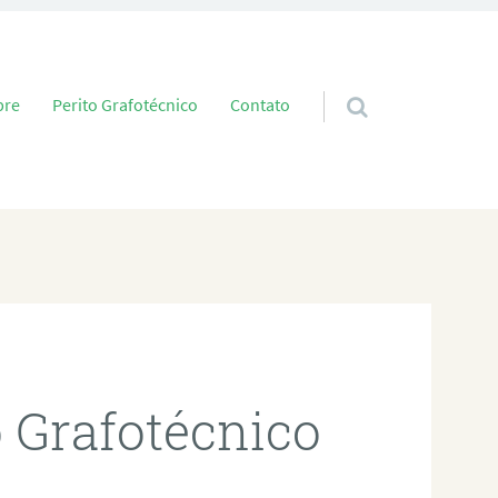
 conteúdo
bre
Perito Grafotécnico
Contato
o Grafotécnico