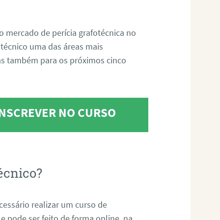
o mercado de perícia grafotécnica no
fotécnico uma das áreas mais
as também para os próximos cinco
 INSCREVER NO CURSO
écnico?
ecessário realizar um curso de
 e pode ser feito de forma online, na