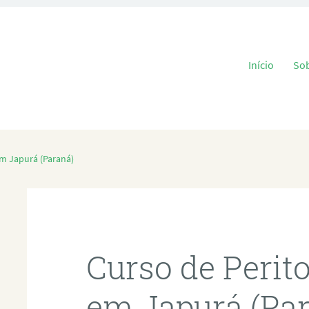
Pular para o
Início
So
em Japurá (Paraná)
Curso de Perit
em Japurá (Pa