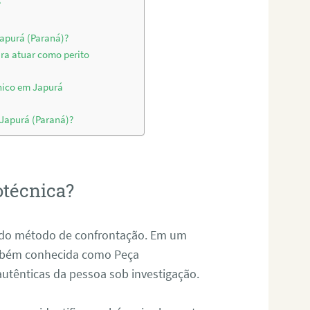
?
Japurá (Paraná)?
ara atuar como perito
nico em Japurá
 Japurá (Paraná)?
otécnica?
és do método de confrontação. Em um
ambém conhecida como Peça
 autênticas da pessoa sob investigação.