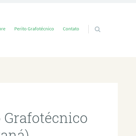
 conteúdo
bre
Perito Grafotécnico
Contato
o Grafotécnico
raná)