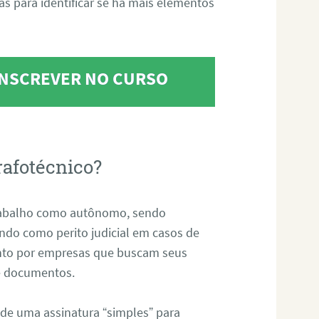
tas para identificar se há mais elementos
 INSCREVER NO CURSO
rafotécnico?
abalho como autônomo, sendo
uando como perito judicial em casos de
anto por empresas que buscam seus
s e documentos.
 de uma assinatura “simples” para