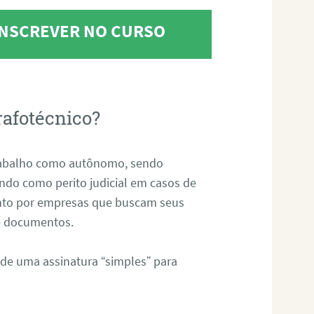
 INSCREVER NO CURSO
rafotécnico?
abalho como autônomo, sendo
uando como perito judicial em casos de
anto por empresas que buscam seus
s e documentos.
 de uma assinatura “simples” para