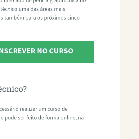
o mercado de perícia grafotécnica no
fotécnico uma das áreas mais
as também para os próximos cinco
 INSCREVER NO CURSO
écnico?
ecessário realizar um curso de
 e pode ser feito de forma online, na