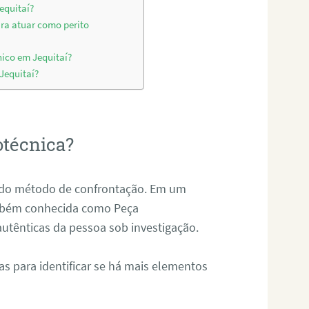
equitaí?
ara atuar como perito
nico em Jequitaí?
 Jequitaí?
otécnica?
és do método de confrontação. Em um
ambém conhecida como Peça
 autênticas da pessoa sob investigação.
tas para identificar se há mais elementos