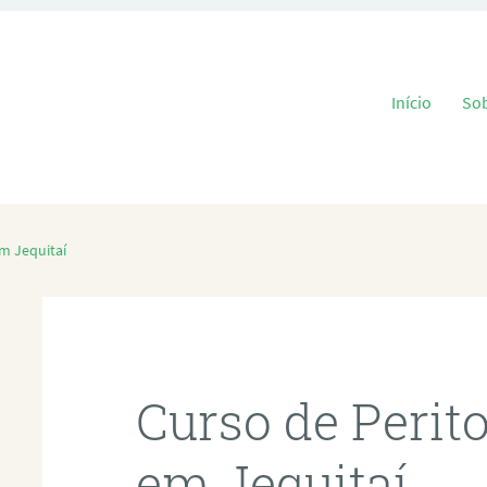
Pular para o
Início
So
m Jequitaí
Curso de Perit
em Jequitaí