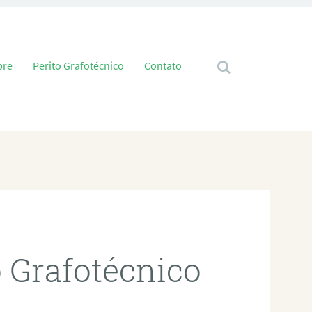
 conteúdo
bre
Perito Grafotécnico
Contato
o Grafotécnico