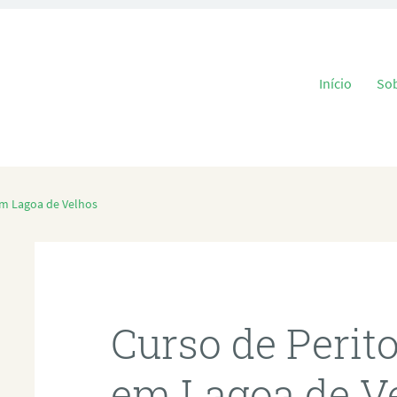
Pular para o
Início
So
em Lagoa de Velhos
Curso de Perit
em Lagoa de V