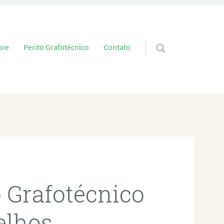
 conteúdo
bre
Perito Grafotécnico
Contato
o Grafotécnico
elhos