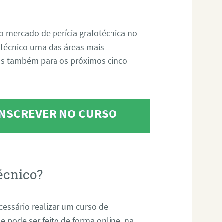
o mercado de perícia grafotécnica no
fotécnico uma das áreas mais
as também para os próximos cinco
 INSCREVER NO CURSO
écnico?
ecessário realizar um curso de
 e pode ser feito de forma online, na