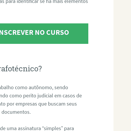
tas para identificar se há mais elementos
 INSCREVER NO CURSO
rafotécnico?
abalho como autônomo, sendo
uando como perito judicial em casos de
anto por empresas que buscam seus
s e documentos.
 de uma assinatura “simples” para