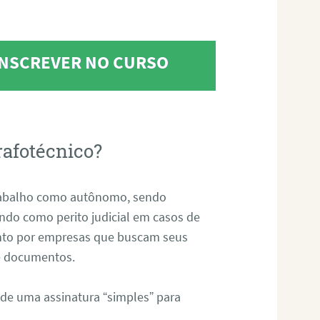
 INSCREVER NO CURSO
rafotécnico?
abalho como autônomo, sendo
uando como perito judicial em casos de
anto por empresas que buscam seus
s e documentos.
 de uma assinatura “simples” para