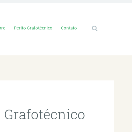
 conteúdo
bre
Perito Grafotécnico
Contato
o Grafotécnico