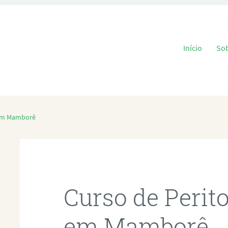
Pular para o
Início
So
 em Mamborê
Curso de Perit
em Mamborê