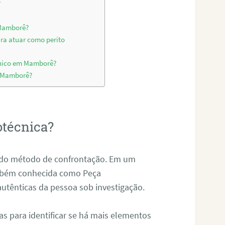
?
 Mamborê?
ara atuar como perito
cnico em Mamborê?
m Mamborê?
otécnica?
és do método de confrontação. Em um
ambém conhecida como Peça
 autênticas da pessoa sob investigação.
tas para identificar se há mais elementos