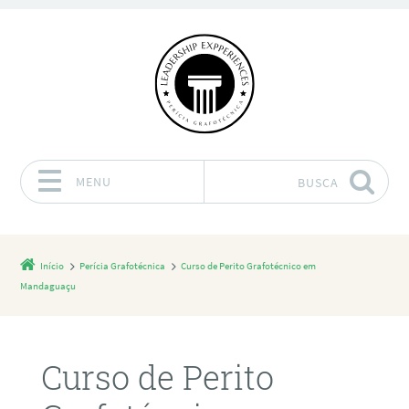
MENU
BUSCA
Pular para o conteúdo
Início
Perícia Grafotécnica
Curso de Perito Grafotécnico em
Mandaguaçu
Curso de Perito