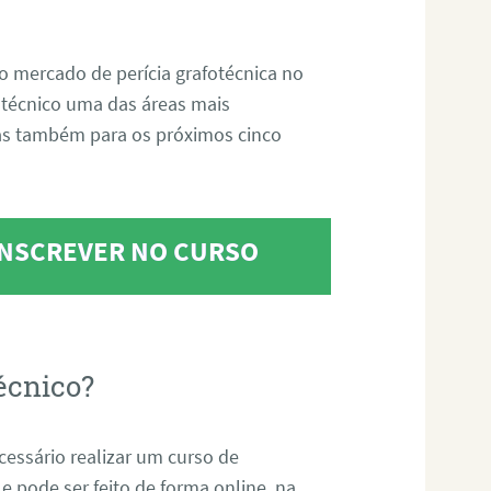
o mercado de perícia grafotécnica no
fotécnico uma das áreas mais
as também para os próximos cinco
 INSCREVER NO CURSO
écnico?
ecessário realizar um curso de
 e pode ser feito de forma online, na