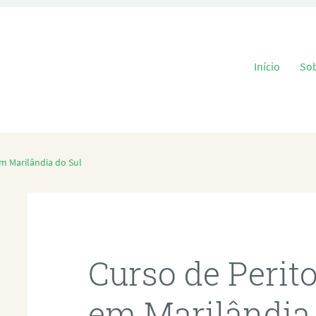
Pular para o
Início
So
em Marilândia do Sul
Curso de Perit
em Marilândia 