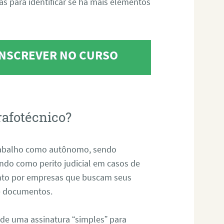
tas para identificar se há mais elementos
 INSCREVER NO CURSO
rafotécnico?
abalho como autônomo, sendo
uando como perito judicial em casos de
anto por empresas que buscam seus
s e documentos.
 de uma assinatura “simples” para