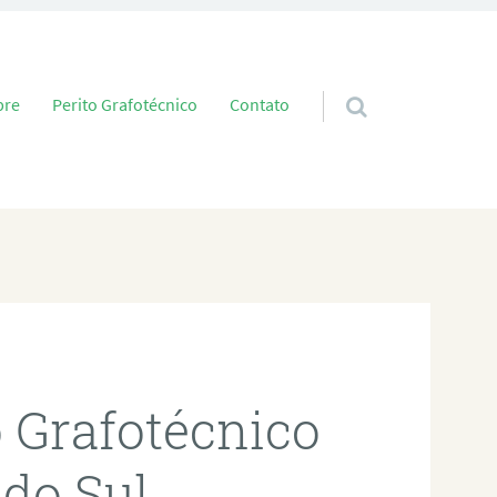
 conteúdo
bre
Perito Grafotécnico
Contato
o Grafotécnico
do Sul