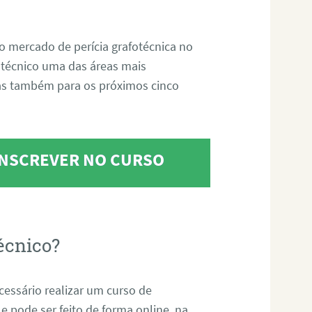
o mercado de perícia grafotécnica no
fotécnico uma das áreas mais
as também para os próximos cinco
 INSCREVER NO CURSO
écnico?
ecessário realizar um curso de
 e pode ser feito de forma online, na