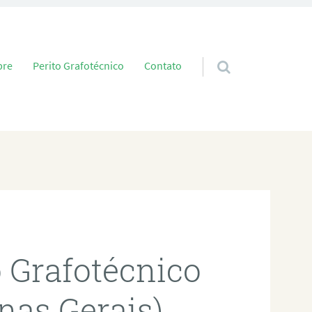
 conteúdo
bre
Perito Grafotécnico
Contato
o Grafotécnico
nas Gerais)