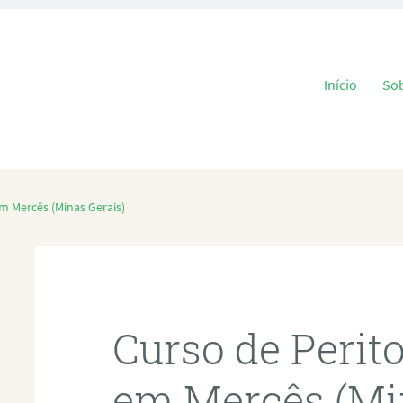
Pular para o
Início
So
m Mercês (Minas Gerais)
Curso de Perit
em Mercês (Mi