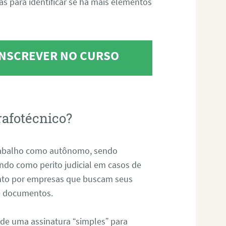
tas para identificar se há mais elementos
 INSCREVER NO CURSO
rafotécnico?
abalho como autônomo, sendo
uando como perito judicial em casos de
anto por empresas que buscam seus
s e documentos.
 de uma assinatura “simples” para