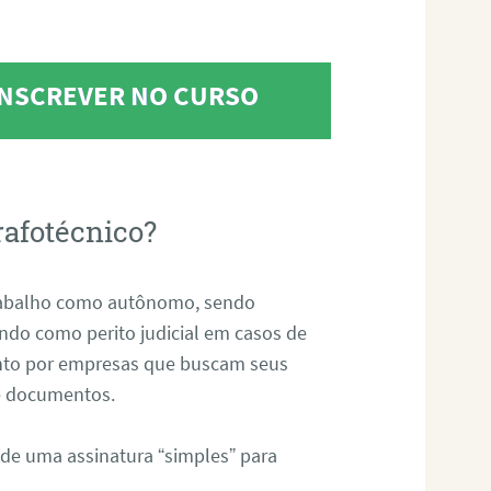
 INSCREVER NO CURSO
rafotécnico?
abalho como autônomo, sendo
uando como perito judicial em casos de
anto por empresas que buscam seus
s e documentos.
 de uma assinatura “simples” para