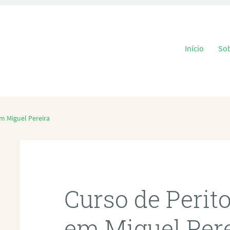
Pular para o
Início
So
m Miguel Pereira
Curso de Perit
em Miguel Per