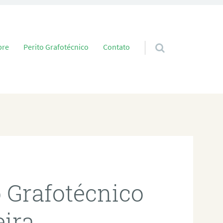
 conteúdo
bre
Perito Grafotécnico
Contato
o Grafotécnico
eira