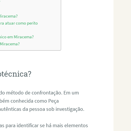
?
 Miracema?
ara atuar como perito
cnico em Miracema?
m Miracema?
otécnica?
és do método de confrontação. Em um
ambém conhecida como Peça
 autênticas da pessoa sob investigação.
tas para identificar se há mais elementos