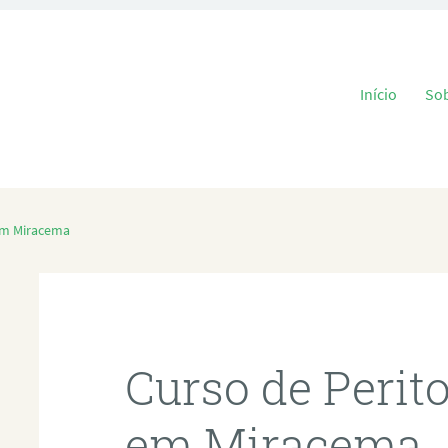
Pular para o
Início
So
 em Miracema
Curso de Perit
em Miracema