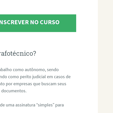
 INSCREVER NO CURSO
rafotécnico?
abalho como autônomo, sendo
uando como perito judicial em casos de
anto por empresas que buscam seus
s e documentos.
 de uma assinatura “simples” para