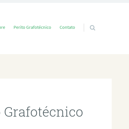
 conteúdo
bre
Perito Grafotécnico
Contato
o Grafotécnico