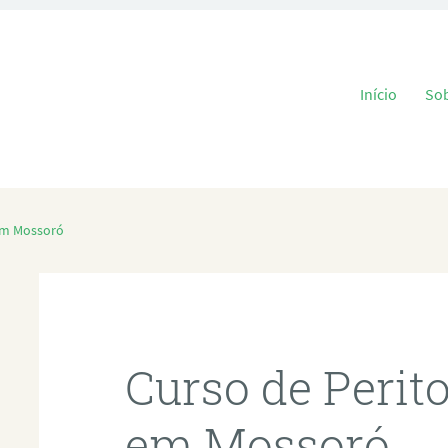
Pular para o
Início
So
 em Mossoró
Curso de Perit
em Mossoró