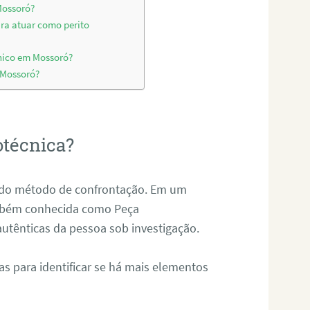
Mossoró?
ara atuar como perito
nico em Mossoró?
 Mossoró?
otécnica?
és do método de confrontação. Em um
ambém conhecida como Peça
 autênticas da pessoa sob investigação.
tas para identificar se há mais elementos