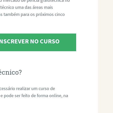
o mercado de perícia grafotécnica no
fotécnico uma das áreas mais
as também para os próximos cinco
 INSCREVER NO CURSO
écnico?
ecessário realizar um curso de
 e pode ser feito de forma online, na