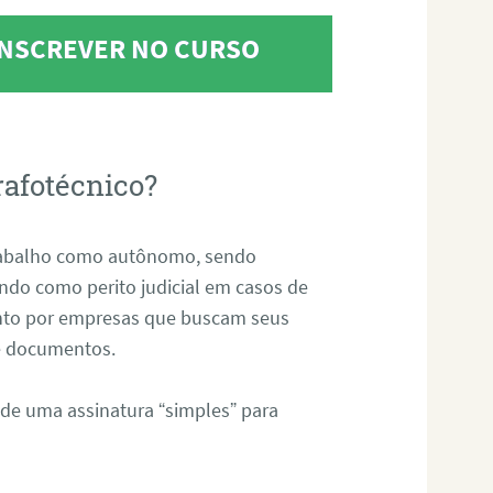
 INSCREVER NO CURSO
rafotécnico?
abalho como autônomo, sendo
uando como perito judicial em casos de
anto por empresas que buscam seus
s e documentos.
 de uma assinatura “simples” para