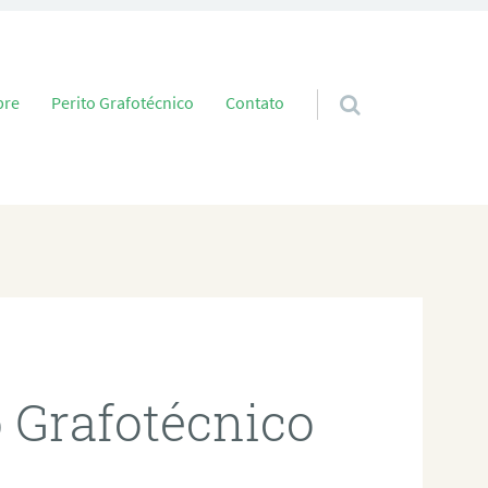
 conteúdo
bre
Perito Grafotécnico
Contato
o Grafotécnico