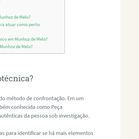
?
 Munhoz de Melo?
ara atuar como perito
cnico em Munhoz de Melo?
m Munhoz de Melo?
otécnica?
és do método de confrontação. Em um
ambém conhecida como Peça
 autênticas da pessoa sob investigação.
tas para identificar se há mais elementos