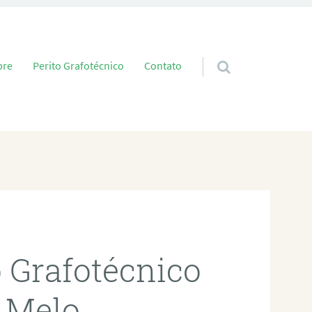
 conteúdo
bre
Perito Grafotécnico
Contato
o Grafotécnico
 Melo