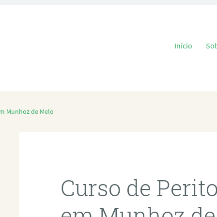
Pular para o
Início
So
 em Munhoz de Melo
Curso de Perit
em Munhoz de