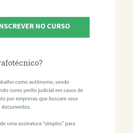
 INSCREVER NO CURSO
rafotécnico?
abalho como autônomo, sendo
uando como perito judicial em casos de
anto por empresas que buscam seus
s e documentos.
 de uma assinatura “simples” para